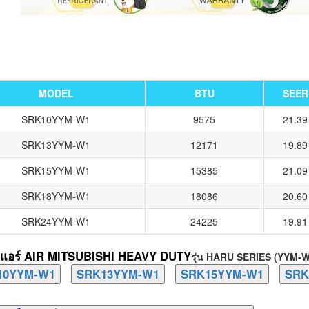
MODEL
BTU
SEER
SRK10YYM-W1
9575
21.39
SRK13YYM-W1
12171
19.89
SRK15YYM-W1
15385
21.09
SRK18YYM-W1
18086
20.60
SRK24YYM-W1
24225
19.91
แอร์ AIR MITSUBISHI HEAVY DUTY
รุ่น HARU SERIES (YYM-W