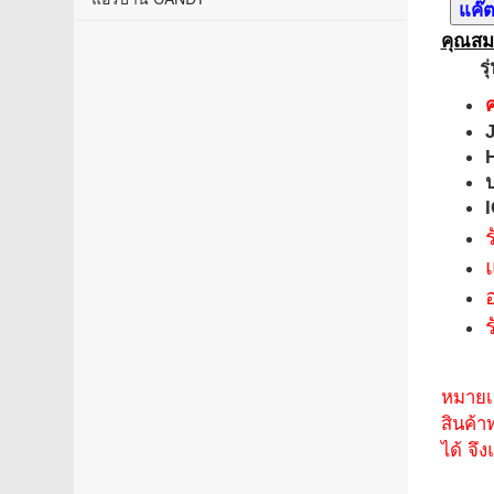
คุณสมบ
รุ่น
ค
อ
หมา
สินค้า
ได้ จึ