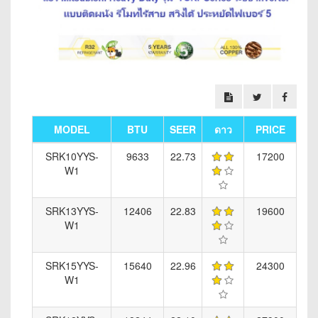
MODEL
BTU
SEER
ดาว
PRICE
SRK10YYS-
9633
22.73
17200
W1
SRK13YYS-
12406
22.83
19600
W1
SRK15YYS-
15640
22.96
24300
W1