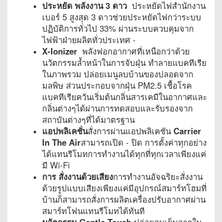
ประหยัด พลังงาน 3 ดาว
ประหยัดไฟสำนักงาน
เบอร์ 5 สูงสุด 3 ดาวช่วยประหยัดไฟกว่าระบบ
ปฏิบัติการทั่วไป 33% ผ่านระบบควบคุมจาก
ไฟฟ้าฝ่ายผลิตทั่วประเทศ -
X
-Ionizer
พลังฟอกอากาศที่เหนือกว่าด้วย
นวัตกรรมล้ำหน้าในการจับฝุ่น ทำลายแบคทีเรีย
ในภาพรวม ปล่อยเมนูลบบ้านของปลอดจาก
มลพิษ ส่วนประกอบจากฝุ่น PM2.5 เชื้อโรค
แบคทีเรียควันเริ่มต้นกลิ่นสารเคมีในอากาศและ
กลิ่นต่างๆได้ผ่านการทดสอบและรับรองจาก
สถาบันต่างๆที่ได้มาตรฐาน
แอปพลิเคชั่น
สั่งการผ่านแอปพลิเคชัน
Carrier
In The Air
สามารถเปิด - ปิด การตั้งค่าทุกอย่าง
ได้แทนรีโมทการทำงานได้ทุกที่ทุกเวลาเพียงแค่
มี Wi-Fi
การ สั่งงานด้วยเสียง
การทำงานอัจฉริยะสั่งงาน
ด้วยรูปแบบเสียงเพียงแค่มีอุปกรณ์สมาร์ทโฮมที่
บ้านก็สามารถสั่งการผลิตเครื่องปรับอากาศผ่าน
สมาร์ทโฟนแทนรีโมทได้ทันที
นวัตกรรม Gentle Touch
ปล่อยลมเย็นจากใน