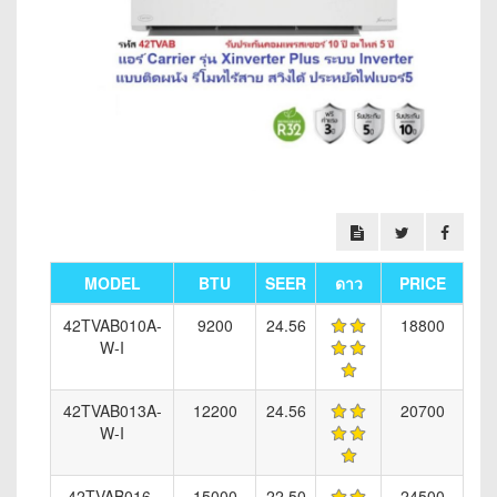
MODEL
BTU
SEER
ดาว
PRICE
42TVAB010A-
9200
24.56
18800
W-I
42TVAB013A-
12200
24.56
20700
W-I
42TVAB016-
15000
22.50
24500