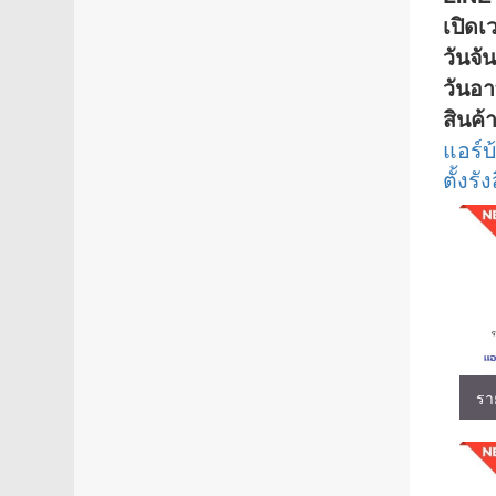
เปิด
วันจั
วันอา
สินค้
แอร์บ
ตั้งรัง
รา