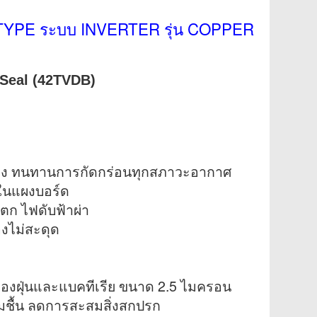
L TYPE ระบบ INVERTER รุ่น COPPER
 Seal (42TVDB)
งแดง ทนทานการกัดกร่อนทุกสภาวะอากาศ
นในแผงบอร์ด
ตก ไฟดับฟ้าผ่า
องไม่สะดุด
รองฝุ่นและแบคทีเรีย ขนาด 2.5 ไมครอน
มชื้น ลดการสะสมสิ่งสกปรก