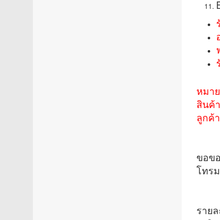
อ
หมา
สินค้
ลูกค้
ขอขอบ
โทรมา
รายล