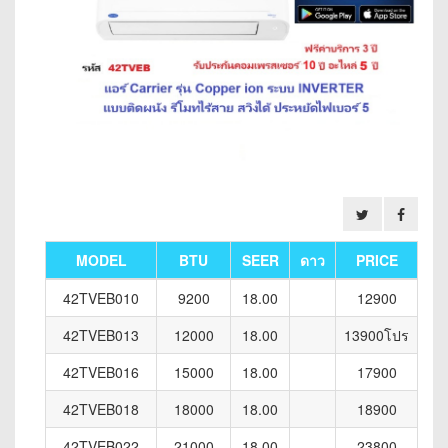
MODEL
BTU
SEER
ดาว
PRICE
42TVEB010
9200
18.00
12900
42TVEB013
12000
18.00
13900โปร
42TVEB016
15000
18.00
17900
42TVEB018
18000
18.00
18900
42TVEB022
21000
18.00
23800