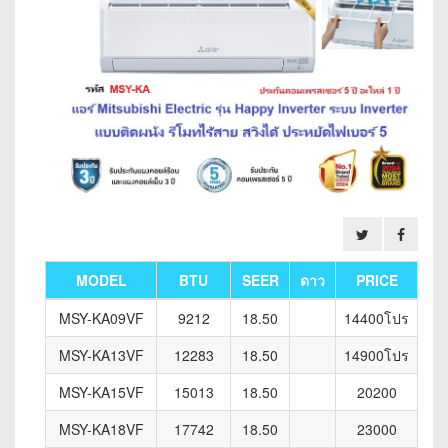
MODEL
BTU
SEER
ดาว
PRICE
MSY-KA09VF
9212
18.50
14400โปร
MSY-KA13VF
12283
18.50
14900โปร
MSY-KA15VF
15013
18.50
20200
MSY-KA18VF
17742
18.50
23000