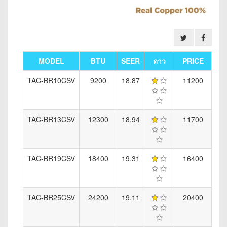
MODEL
BTU
SEER
ดาว
PRICE
TAC-BR10CSV
9200
18.87
11200
TAC-BR13CSV
12300
18.94
11700
TAC-BR19CSV
18400
19.31
16400
TAC-BR25CSV
24200
19.11
20400