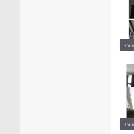
รายล
รายล