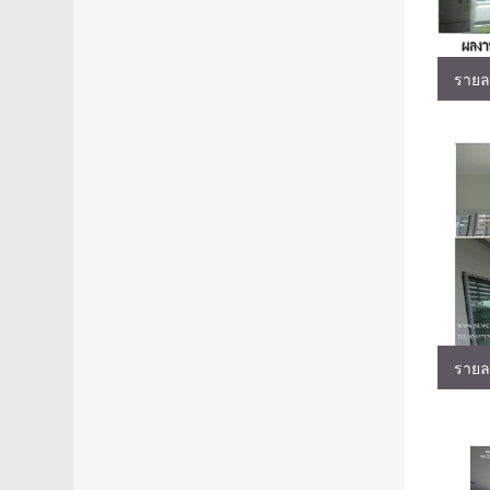
รายล
รายล