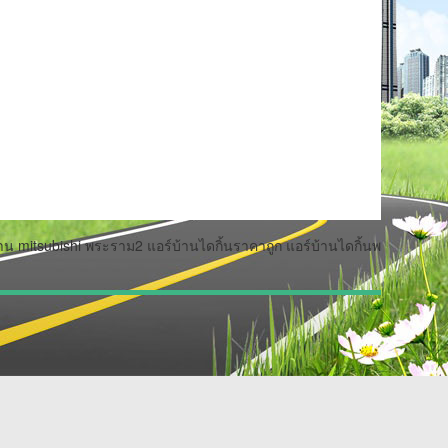
บ้าน mitsubishi พระราม2 แอร์บ้านไดกิ้นราคาถูก แอร์บ้านไดกิ้นพ