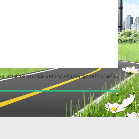
บ้าน mitsubishi พระราม2 แอร์บ้านไดกิ้นราคาถูก แอร์บ้านไดกิ้นพ