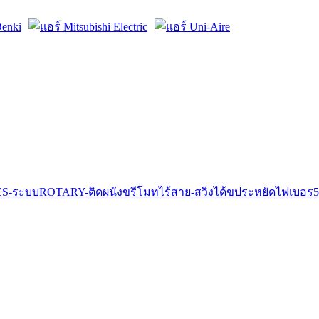
S-ระบบROTARY-ติดผนังขรีโมทไร้สาย-สวิงได้ขประหยัดไฟเบอร5